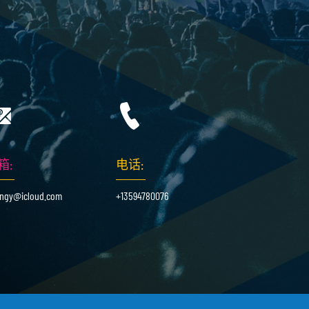
箱:
电话:
ingy@icloud.com
+13594780076