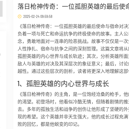
落日枪神传奇：一位孤胆英雄的最后使
2025-02-24 09:59:58
《落日枪神传奇：一位孤胆英雄的最后使命与宿命对决
负着一项与死亡和命运抗争的终极使命的故事。主人公
念，勇敢地面对一连串的险恶挑战。故事不仅仅是一次
人性挣扎、宿命与抗争之间的深刻哲理。这篇文章将从
特
孤胆英雄的内心世界与成长轨迹；其次，分析英雄所面
敌人与英雄的对决及其深层次的象征意义；最后，讨论
越性。通过这些层次的剖析，读者将更深入地理解这部
领
1、孤胆英雄的内心世界与成长
《落日枪神传奇》的主角，是一位饱经沧桑的枪手，他
的渴望。初登场时，他看似冷酷无情，但随着剧情的推
到
去。多年的孤独生活和战争的创伤让他形成了坚硬的外
现的希望。这个英雄并非天生强大，他的成长过程充满
败的回忆，都是他蜕变的印记。
最