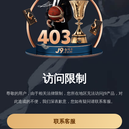
访问限制
尊敬的用户，由于相关法律限制，您所在地区无法访问J9产品，对
此造成的不便，我们深表歉意，您如有疑问请联系客服。
联系客服