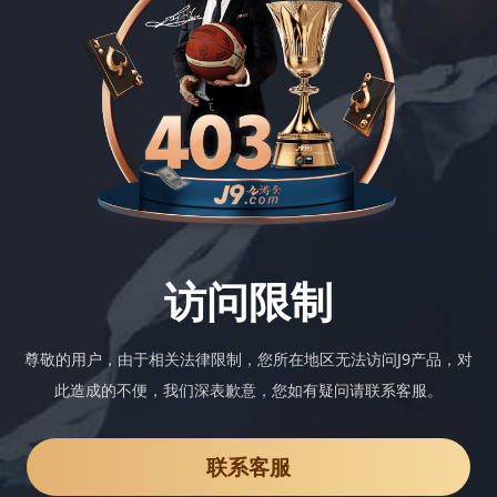
访问限制
尊敬的用户，由于相关法律限制，您所在地区无法访问J9产品，对
此造成的不便，我们深表歉意，您如有疑问请联系客服。
联系客服