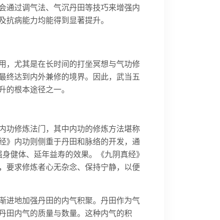
会通过调气法、气沉丹田等技巧来增强内
及抗病能力均能得到显著提升。
用，尤其是在长时间的打坐冥想与气功修
最终达到内外兼修的境界。因此，武当五
升的根本途径之一。
内功修炼法门，其中内功的修炼方法堪称
经》内功则侧重于丹田和脉络的开发，通
强身健体、延年益寿的效果。《九阴真经》
，要求修炼者心无杂念、保持宁静，以便
渐进地加强丹田的内气积聚。丹田作为气
丹田内气的质量与数量。这种内气的积