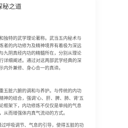
探秘之道
和独特的武学理论著称。武当五内秘术与
炼者的内功修为及精神境界有着极为深远
与九阴真经内功的精髓所在，分别从理论
行详细阐述。通过对这两部武学经典的深
示内外兼修、身心合一的真谛。
重五脏六腑的调和与养护。与传统的内功
神的结合，强调“心、肝、脾、肺、肾”五
论框架下，内功修炼不仅仅是单纯的气息
，从而增强体内真气流动的方式。
通过呼吸调节、气息的引导，使得五脏的功