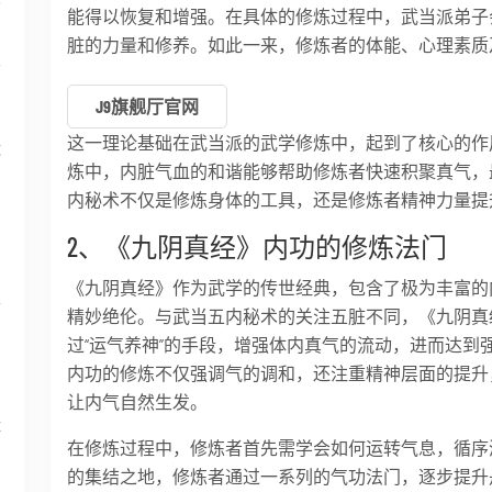
能得以恢复和增强。在具体的修炼过程中，武当派弟子
脏的力量和修养。如此一来，修炼者的体能、心理素质
面
J9旗舰厅官网
这一理论基础在武当派的武学修炼中，起到了核心的作
运
炼中，内脏气血的和谐能够帮助修炼者快速积聚真气，
内秘术不仅是修炼身体的工具，还是修炼者精神力量提
2、《九阴真经》内功的修炼法门
《九阴真经》作为武学的传世经典，包含了极为丰富的
享
精妙绝伦。与武当五内秘术的关注五脏不同，《九阴真
过“运气养神”的手段，增强体内真气的流动，进而达到
内功的修炼不仅强调气的调和，还注重精神层面的提升
让内气自然生发。
体
在修炼过程中，修炼者首先需学会如何运转气息，循序
的集结之地，修炼者通过一系列的气功法门，逐步提升