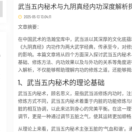
武当五内秘术与九阴真经内功深度解析
2025-05-13 13:04:11
文章摘要：
在中国武术的浩瀚宝库中，武当派以其深厚的文化底蕴
《九阴真经》内功作为两大武学经典，传承至今，对修
的影响。本篇文章将从四个方面深入探讨武当五内秘术
特
基础、修炼方法、内功效果以及与外功的关系等角度进
入解析，不仅能够帮助理解内功的修炼之道，还能够揭
领
1、武当五内秘术的理论基础
武当五内秘术，顾名思义，是指武当派修炼内功时，注
修炼方式不同，武当五内秘术着重于内脏的功能修炼与精
脏的相互协调，以此来达到身心的完美平衡。在这一理
到
调节，更是一种通过调节五脏之气，使其运转更加顺畅
从理论上来看，武当五内秘术主张五脏的“气血和谐”。
最