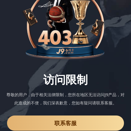
访问限制
尊敬的用户，由于相关法律限制，您所在地区无法访问J9产品，对
此造成的不便，我们深表歉意，您如有疑问请联系客服。
联系客服