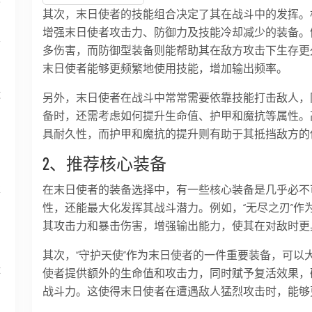
其次，末日使者的技能组合决定了其在战斗中的发挥。
增强末日使者攻击力、防御力及技能冷却减少的装备。
面
多伤害，而防御型装备则能帮助其在敌方攻击下生存更
末日使者能够更频繁地使用技能，增加输出频率。
运
另外，末日使者在战斗中常常需要依靠技能打击敌人，
备时，还需考虑如何提升生命值、护甲和魔抗等属性。
具耐久性，而护甲和魔抗的提升则有助于其抵挡敌方的
2、推荐核心装备
在末日使者的装备选择中，有一些核心装备是几乎必不
享
性，还能最大化发挥其战斗潜力。例如，“无尽之刃”作
其攻击力和暴击伤害，增强输出能力，使其在对敌时更
其次，“守护天使”作为末日使者的一件重要装备，可以
体
使者提供额外的生命值和攻击力，同时赋予复活效果，
战斗力。这使得末日使者在遭遇敌人猛烈攻击时，能够