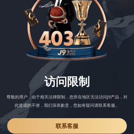
访问限制
尊敬的用户，由于相关法律限制，您所在地区无法访问J9产品，对
此造成的不便，我们深表歉意，您如有疑问请联系客服。
联系客服