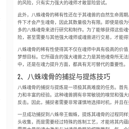
的风险，只有实力强大的魂师才敢冒险尝试。
此外，八蛛魂骨的稀有性还在于其魂兽的自然生命周期
最
件下才会产生魂骨，因此其数量极为有限。即使是极为
多的八蛛魂骨来进行研究和制作。为了能够获得这些魂
险，甚至需要与其他强大魂师或魂兽进行交易，才能得
面
八蛛魂骨的稀有性使得其不仅在魂师中具有极高的价值
梦想目标。它所蕴含的强大魂兽之力是其他魂骨所无法
运
中，还是在魂力提升方面，都具有无可替代的重要性。
2、八蛛魂骨的捕捉与提炼技巧
八蛛魂骨的捕捉与提炼是一项极其高难度的任务。首先
力和丰富的经验。这种魂兽拥有非常敏锐的嗅觉和强大
享
反击。因此，捕捉者需要非常谨慎地选择时机，并且在
一旦成功捕捉到八蛛帝王蜘蛛，提炼其魂骨的过程同样
头收集，而是需要经过特殊的炼制工艺，才能将其内蕴