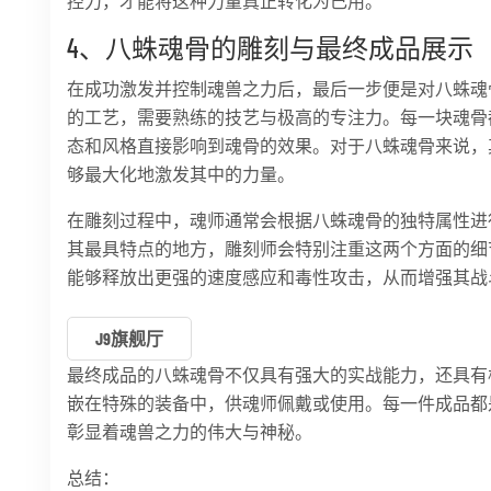
控力，才能将这种力量真正转化为己用。
4、八蛛魂骨的雕刻与最终成品展示
在成功激发并控制魂兽之力后，最后一步便是对八蛛魂
的工艺，需要熟练的技艺与极高的专注力。每一块魂骨
态和风格直接影响到魂骨的效果。对于八蛛魂骨来说，
够最大化地激发其中的力量。
在雕刻过程中，魂师通常会根据八蛛魂骨的独特属性进
其最具特点的地方，雕刻师会特别注重这两个方面的细
能够释放出更强的速度感应和毒性攻击，从而增强其战
J9旗舰厅
最终成品的八蛛魂骨不仅具有强大的实战能力，还具有
嵌在特殊的装备中，供魂师佩戴或使用。每一件成品都
彰显着魂兽之力的伟大与神秘。
总结：