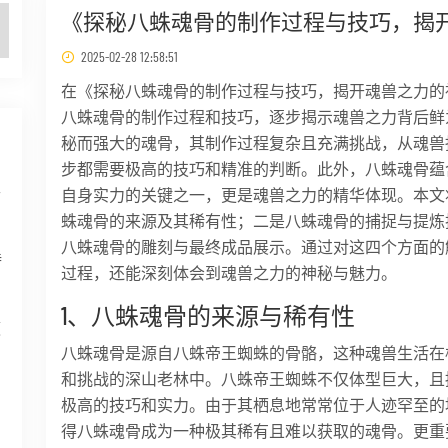
《探秘八蛛魂骨的制作过程与技巧，揭
2025-02-28 12:58:51
在《探秘八蛛魂骨的制作过程与技巧，揭开魂兽之力的
八蛛魂骨的制作过程和技巧，逐步揭示魂兽之力背后鲜
秘而强大的魂骨，其制作过程复杂且充满挑战，从魂兽
步都需要极高的技巧和精准的判断。此外，八蛛魂骨蕴
半
自身实力的关键之一，更是魂兽之力的精华体现。本文
蛛魂骨的来源及其稀有性；二是八蛛魂骨的捕捉与提炼
八蛛魂骨的雕刻与最终成品展示。通过对这四个方面的
特
过程，还能深刻体会到魂兽之力的神秘与魅力。
1、八蛛魂骨的来源与稀有性
领
八蛛魂骨是源自八蛛帝王蜘蛛的骨骼，这种魂兽生活在
和挑战的深山老林中。八蛛帝王蜘蛛不仅体型巨大，且
极高的技巧和实力。由于其栖息地常常位于人迹罕至的
得八蛛魂骨成为一种极其稀有且难以获取的魂骨。更重
到