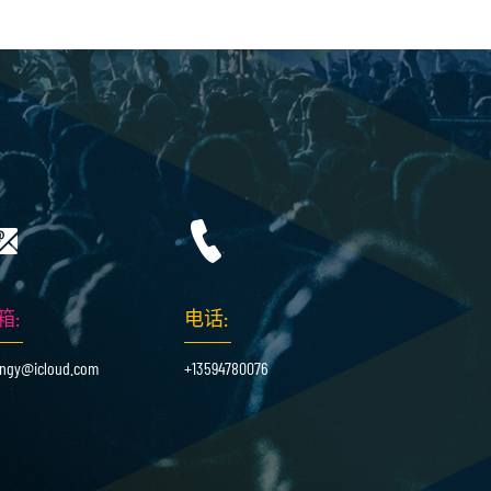
箱:
电话:
ingy@icloud.com
+13594780076