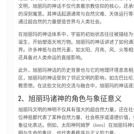
文明，旭丽玛的神话不仅代表着宗教信仰的核心，还承
的深刻寓意。其神话起源通常与自然灾难、天体运行等
最
通过超自然的力量塑造世界与人类社会。
在旭丽玛的神话体系中，宇宙的初始状态往往被描绘为
面
诞生，开始塑造天地万物。旭丽玛的神话讲述了如何通
界。许多神祇与自然元素，如太阳、月亮、风、火等相
还具备对人类命运的直接影响。
运
此外，旭丽玛神话的历史背景也与它的地理环境息息相
区，旭丽玛的神话受到了邻近文明的影响，如古巴比伦
教思想。在这些文化的交流与融合中，旭丽玛的神话逐
2、旭丽玛诸神的角色与象征意义
享
旭丽玛文明的神明不仅具有强大的超自然力量，还在社
位神祇都代表了某种自然力量、社会秩序或道德价值，
象征化表达。例如，太阳神阿姆罗（Amro）在旭丽玛
明与生命的象征，也代表着秩序与正义的力量。