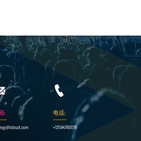
箱:
电话:
ingy@icloud.com
+13594780076