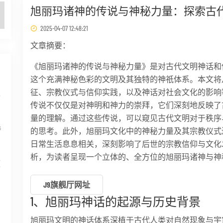
旭丽玛诸神的传说与神秘力量：探索古
2025-04-07 12:48:21
文章摘要：
《旭丽玛诸神的传说与神秘力量》是对古代文明神话和
这个充满神秘色彩的文明及其独特的神祇体系。本文将
征、宗教仪式与信仰实践，以及神话对社会文化的影响
半
传说不仅仅是对神明和神力的崇拜，它们深刻地反映了
量的理解。通过这些传说，可以窥见古代文明对于秩序
特
的思考。此外，旭丽玛文化中的神秘力量及其宗教仪式
日常生活息息相关，深刻影响了后世的宗教信仰与文化
析，为读者呈现一个立体的、全方位的旭丽玛诸神与神
领
J9旗舰厅网址
1、旭丽玛神话的起源与历史背景
旭丽玛文明的神话体系深植于古代人类对自然现象与宇
到