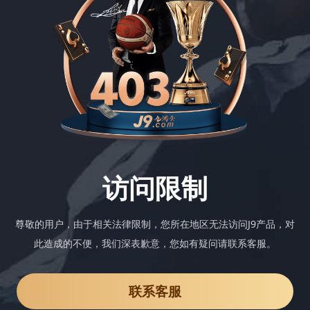
访问限制
尊敬的用户，由于相关法律限制，您所在地区无法访问J9产品，对
此造成的不便，我们深表歉意，您如有疑问请联系客服。
联系客服